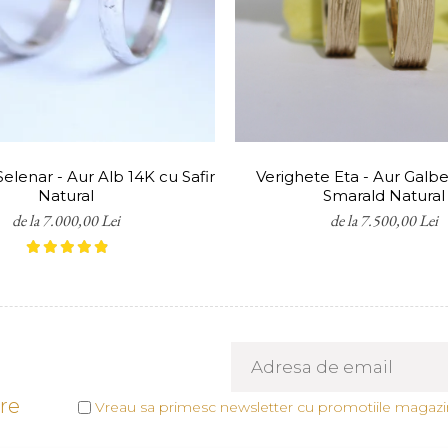
toate produsele realizate din aur.
uteriile realizate la comandă nu pot fi returnate. To
 că bijuteria creată se potrivește perfect.
elenar - Aur Alb 14K cu Safir
Verighete Eta - Aur Galb
Natural
Smarald Natural
de la 7.000,00 Lei
de la 7.500,00 Lei
tre
Vreau sa primesc newsletter cu promotiile magazin