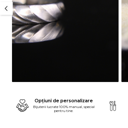
Dist
pe
Opțiuni de personalizare
Fac
Bijuterii lucrate 100% manual, special
pentru tine.