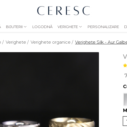
Ă
BIJUTERII
LOGODNĂ
VERIGHETE
PERSONALIZARE
D
 /
Verighete /
Verighete organice /
Verighete Silk - Aur Gal
V
7
C
M