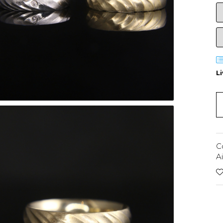
L
C
A