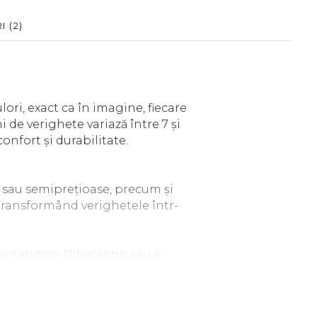
RI
(2)
ori, exact ca în imagine, fiecare
 de verighete variază între 7 și
nfort și durabilitate.
 sau semiprețioase, precum și
 transformând verighetele într-
ntactați prin WhatsApp sau e-
bservații în care să specificați
liile.