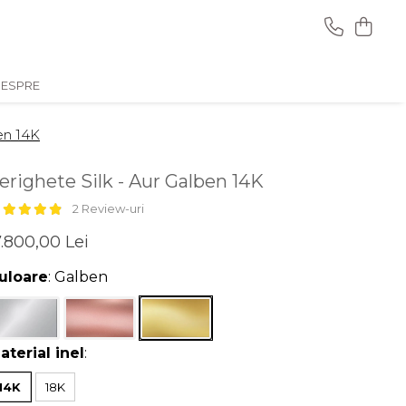
ESPRE
ben 14K
erighete Silk - Aur Galben 14K
2 Review-uri
.800,00 Lei
uloare
: Galben
aterial inel
:
14K
18K