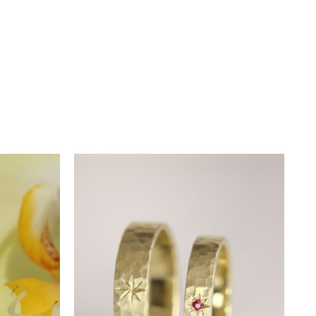
ertificat de garanție, care
ate mărcile necesare pentru
Detaliile fine și
odus de excepție.
 aveți opțiunea de a programa o
avoastră.
lizării și disponibilitatea
re include
gratuit
servicii de
e a unei pietre, oferim servicii