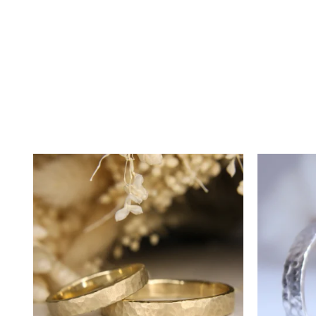
Calitate și Certificat de Garanț
Calitatea este prioritatea noast
atestă autenticitatea și puritat
asigurarea conformității.
Detalii și Particularități
Inelele, lucrate manual, pot pre
particularitățile fiecărei perech
Comandă și Termen de Livrar
Pentru a comanda verighetele do
întâlnire de consiliere în ateli
Termenul mediu de livrare este d
materialelor, termenul se poate 
Prețul afișat este pentru o pere
Garanție și Servicii Suplimenta
Pentru a menține verighetele în 
întreținere, curățare, lustruire,
de remontare contracost.