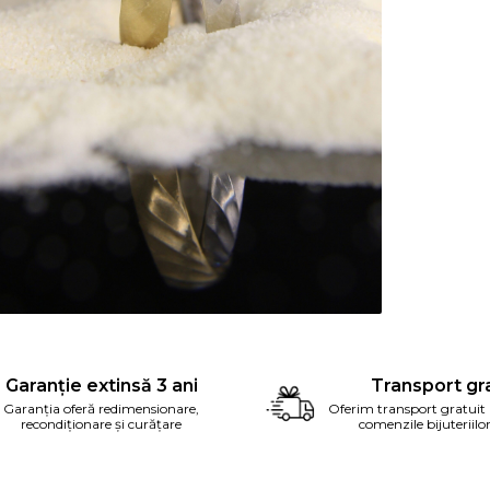
ribuie
ebook
Garanție extinsă 3 ani
Transport gra
Garanția oferă redimensionare,
Oferim transport gratuit
recondiționare și curățare
comenzile bijuteriilo