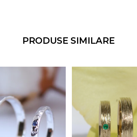
ie
ră principală. Fiecare pereche de verighete vine cu un c
ea materialelor folosite. Bijuteriile noastre conțin to
PRODUSE SIMILARE
zenta diferențe minore față de imaginea de prezentare. 
i de verighete sunt realizate cu grijă, garantând un pr
e
rite, puteți plasa comanda direct pe site. Alternativ,
erul nostru sau online, în funcție de preferințele dumne
e 4 săptămâni, dar în funcție de complexitatea persona
extinde, nu mai mult de 30 de zile lucrătoare.
che de verighete.
re*
stare perfectă, oferim o garanție extinsă de 3 ani, ca
 rodinare și redimensionare. În cazul pierderii accidental