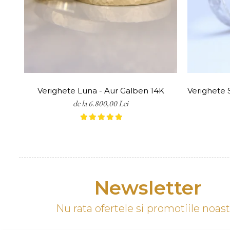
Transportul este gratuit pentru 
*Notă: Conform OUG 34/2014, bij
de ajustare pentru a ne asigura
Verighete Luna - Aur Galben 14K
Verighete S
de la 6.800,00 Lei
Newsletter
Nu rata ofertele si promotiile noas