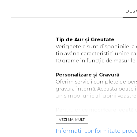
DES
Tip de Aur și Greutate
Verighetele sunt disponibile la 
tip având caracteristici unice c
10 grame în funcție de măsurile 
Personalizare și Gravură
Oferim servicii complete de per
gravura internă. Aceasta poate 
un simbol unic al iubirii voastre
Pentru orice modificare legată d
mail. Alternativ, la finalizarea 
VEZI MAI MULT
orice modificare dorită. Unul din
Informatii conformitate prod