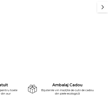
tuit
Ambalaj Cadou
 pentru toate
Bijuteriile vin însoțite de cutii de cadou
r din aur
din piele ecologică