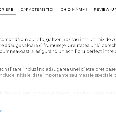
CRIERE
CARACTERISTICI
GHID MĂRIMI
REVIEW-U
comandă din aur alb, galben, roz sau într-un mix de cul
are adaugă valoare și frumusețe. Greutatea unei perechi
dumneavoastră, asigurând un echilibru perfect între co
sonalizare, incluzând adăugarea unei pietre prețioase
include inițiale, date importante sau mesaje speciale,
.
e finisajul sau lățimea verighetei, nu ezitați să ne co
comenzii, vă rugăm să lăsați un comentariu în secțiunea O
tre colegii noștri vă va contacta pentru a confirma deta
us