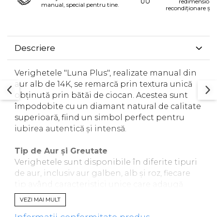
redimensiona
manual, special pentru tine.
recondiționare și 
Descriere
Verighetele "Luna Plus", realizate manual din
aur alb de 14K, se remarcă prin textura unică
obținută prin bătăi de ciocan. Acestea sunt
împodobite cu un diamant natural de calitate
superioară, fiind un simbol perfect pentru
iubirea autentică și intensă.
Tip de Aur și Greutate
Verighetele sunt disponibile în diferite tipuri
de aur, inclusiv aur galben, alb și roz, fiecare
tip având caracteristici unice care adaugă
valoare și frumusețe. Greutatea unei perechi
VEZI MAI MULT
de verighete variază între 7 și 10 grame în