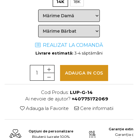
14K
18K
REALIZAT LA COMANDĂ
Livrare estimată:
3-4 săptămâni
ADAUGA IN COS
Cod Produs:
LUP-G-14
Ai nevoie de ajutor?
+40775172069
Adauga la Favorite
Cere informatii
Garanție extinsă
Opțiuni de personalizare
Garanția ofe
Bijuterii lucrate 100%