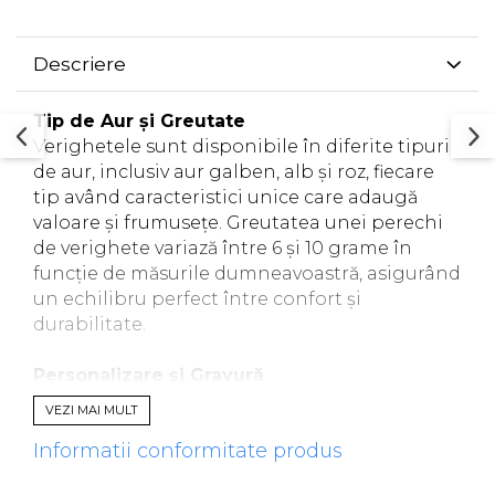
Descriere
Tip de Aur și Greutate
Verighetele sunt disponibile în diferite tipuri
de aur, inclusiv aur galben, alb și roz, fiecare
tip având caracteristici unice care adaugă
valoare și frumusețe. Greutatea unei perechi
de verighete variază între 6 și 10 grame în
funcție de măsurile dumneavoastră, asigurând
un echilibru perfect între confort și
durabilitate.
Personalizare și Gravură
Oferim servicii complete de personalizare,
VEZI MAI MULT
incluzând adăugarea unei pietre prețioase
Informatii conformitate produs
sau semiprețioase, precum și gravura internă.
Aceasta poate include inițiale, date