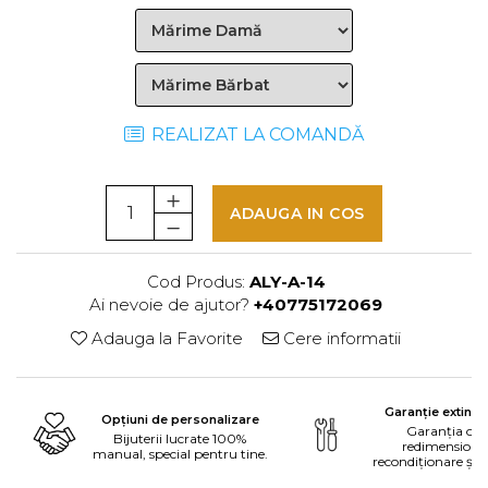
REALIZAT LA COMANDĂ
ADAUGA IN COS
Cod Produs:
ALY-A-14
Ai nevoie de ajutor?
+40775172069
Adauga la Favorite
Cere informatii
Garanție extinsă
Opțiuni de personalizare
Garanția ofe
Bijuterii lucrate 100%
redimensiona
manual, special pentru tine.
recondiționare și 