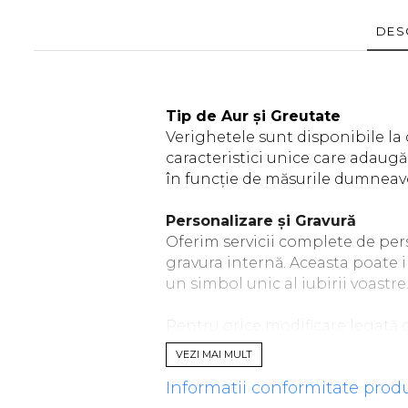
DES
Tip de Aur și Greutate
Verighetele sunt disponibile la c
caracteristici unice care adaugă
în funcție de măsurile dumneavoa
Personalizare și Gravură
Oferim servicii complete de per
gravura internă. Aceasta poate 
un simbol unic al iubirii voastre
Pentru orice modificare legată d
mail. Alternativ, la finalizarea 
VEZI MAI MULT
orice modificare dorită. Unul din
Informatii conformitate prod