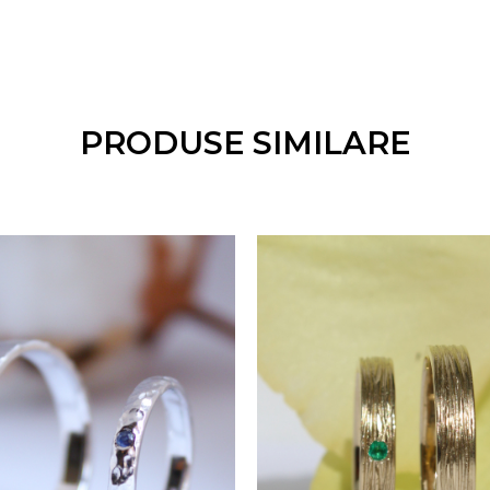
ie
ră principală. Fiecare pereche de verighete vine cu un c
ea materialelor folosite. Bijuteriile noastre conțin to
PRODUSE SIMILARE
zenta diferențe minore față de imaginea de prezentare. 
i de verighete sunt realizate cu grijă, garantând un pr
e
rite, puteți plasa comanda direct pe site. Alternativ,
erul nostru sau online, în funcție de preferințele dumne
e 4 săptămâni, dar în funcție de complexitatea persona
extinde, nu mai mult de 30 de zile lucrătoare.
che de verighete.
re*
stare perfectă, oferim o garanție extinsă de 3 ani, ca
 rodinare și redimensionare. În cazul pierderii accidental