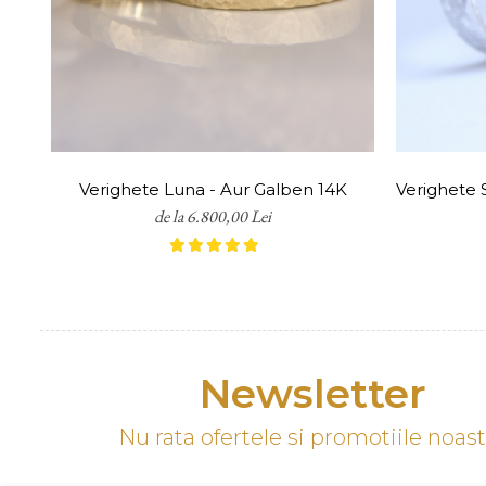
Transportul este gratuit pentru 
*Notă: Conform OUG 34/2014, bij
de ajustare pentru a ne asigura
Verighete Luna - Aur Galben 14K
Verighete S
de la 6.800,00 Lei
Newsletter
Nu rata ofertele si promotiile noas