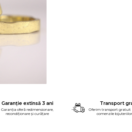
ribuie
ebook
Garanție extinsă 3 ani
Transport gra
Garanția oferă redimensionare,
Oferim transport gratuit
recondiționare și curățare
comenzile bijuteriilo