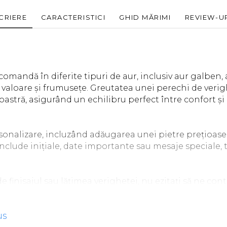
CRIERE
CARACTERISTICI
GHID MĂRIMI
REVIEW-U
omandă în diferite tipuri de aur, inclusiv aur galben, a
 valoare și frumusețe. Greutatea unei perechi de verigh
stră, asigurând un echilibru perfect între confort și 
sonalizare, incluzând adăugarea unei pietre prețioase
include inițiale, date importante sau mesaje speciale,
.
e finisajul sau lățimea verighetei, nu ezitați să ne co
comenzii, vă rugăm să lăsați un comentariu în secțiunea O
tre colegii noștri vă va contacta pentru a confirma deta
us