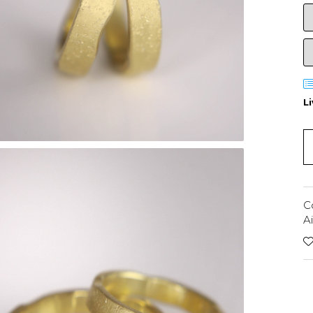
L
C
A