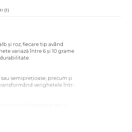
RI
(1)
lb și roz, fiecare tip având
ete variază între 6 și 10 grame
durabilitate.
 sau semiprețioase, precum și
 transformând verighetele într-
ntactați prin WhatsApp sau e-
bservații în care să specificați
liile.