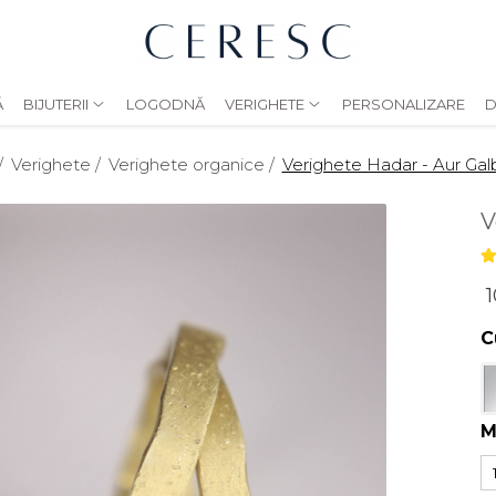
Ă
BIJUTERII
LOGODNĂ
VERIGHETE
PERSONALIZARE
D
/
Verighete /
Verighete organice /
Verighete Hadar - Aur Ga
V
1
C
M