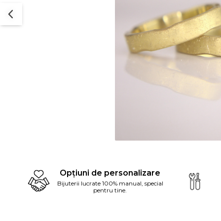
Dist
pe
Opțiuni de personalizare
Fac
Bijuterii lucrate 100% manual, special
pentru tine.