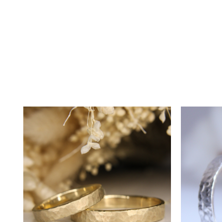
Calitate și Certificat de Garanț
Calitatea este prioritatea noast
atestă autenticitatea și puritat
asigurarea conformității.
Detalii și Particularități
Inelele, lucrate manual, pot pre
particularitățile fiecărei perech
Comandă și Termen de Livrar
Pentru a comanda verighetele do
întâlnire de consiliere în ateli
Termenul mediu de livrare este d
materialelor, termenul se poate 
Prețul afișat este pentru o pere
Garanție și Servicii Suplimenta
Pentru a menține verighetele în 
întreținere, curățare, lustruire,
de remontare contracost.