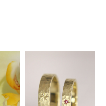
ertificat de garanție, care
ate mărcile necesare pentru
Detaliile fine și
odus de excepție.
 aveți opțiunea de a programa o
avoastră.
lizării și disponibilitatea
re include
gratuit
servicii de
e a unei pietre, oferim servicii