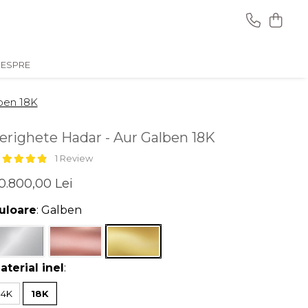
ESPRE
lben 18K
erighete Hadar - Aur Galben 18K
1 Review
0.800,00 Lei
uloare
: Galben
aterial inel
:
14K
18K