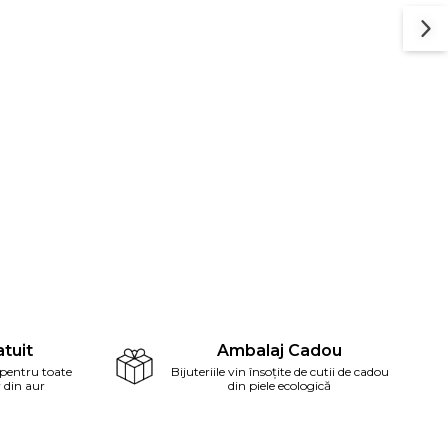
tuit
Ambalaj Cadou
 pentru toate
Bijuteriile vin însoțite de cutii de cadou
r din aur
din piele ecologică