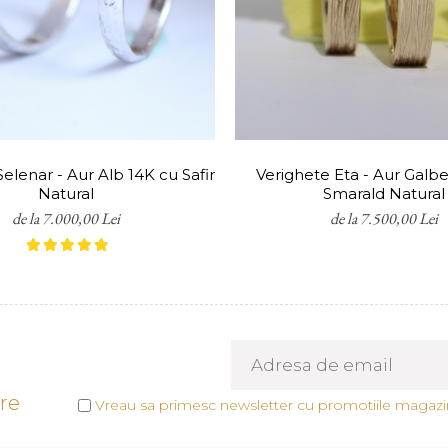
toate produsele realizate din aur.
uteriile realizate la comandă nu pot fi returnate. To
 că bijuteria creată se potrivește perfect.
elenar - Aur Alb 14K cu Safir
Verighete Eta - Aur Galb
Natural
Smarald Natural
de la 7.000,00 Lei
de la 7.500,00 Lei
tre
Vreau sa primesc newsletter cu promotiile magazin