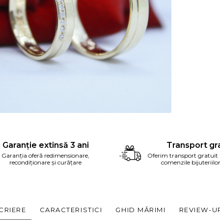
ribuie
ebook
Garanție extinsă 3 ani
Transport gra
Garanția oferă redimensionare,
Oferim transport gratuit
recondiționare și curățare
comenzile bijuteriilo
CRIERE
CARACTERISTICI
GHID MĂRIMI
REVIEW-U