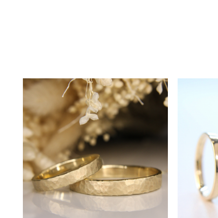
Calitate și Certificat de Garanț
Calitatea este prioritatea noast
atestă autenticitatea și puritat
asigurarea conformității.
Detalii și Particularități
Inelele, lucrate manual, pot pre
particularitățile fiecărei perech
Comandă și Termen de Livrar
Pentru a comanda verighetele do
întâlnire de consiliere în ateli
Termenul mediu de livrare este d
materialelor, termenul se poate 
Prețul afișat este pentru o pere
Garanție și Servicii Suplimenta
Pentru a menține verighetele în 