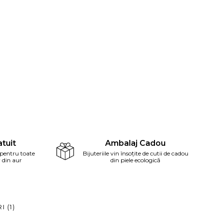
tuit
Ambalaj Cadou
 pentru toate
Bijuteriile vin însoțite de cutii de cadou
r din aur
din piele ecologică
RI
(1)