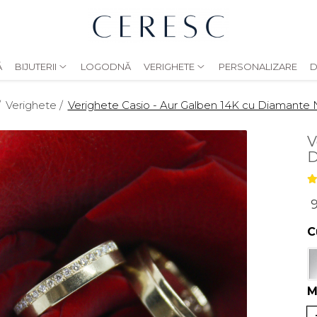
Ă
BIJUTERII
LOGODNĂ
VERIGHETE
PERSONALIZARE
D
/
Verighete /
Verighete Casio - Aur Galben 14K cu Diamante 
V
D
9
C
M