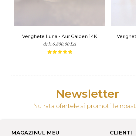
întreținere, curățare, lustruire,
de remontare contra cost.
Transportul este gratuit pentru 
*Notă: Conform OUG 34/2014, bij
de ajustare pentru a ne asigura
Verighete Luna - Aur Galben 14K
Verighet
de la 6.800,00 Lei
Newsletter
Nu rata ofertele si promotiile noas
MAGAZINUL MEU
CLIENTI