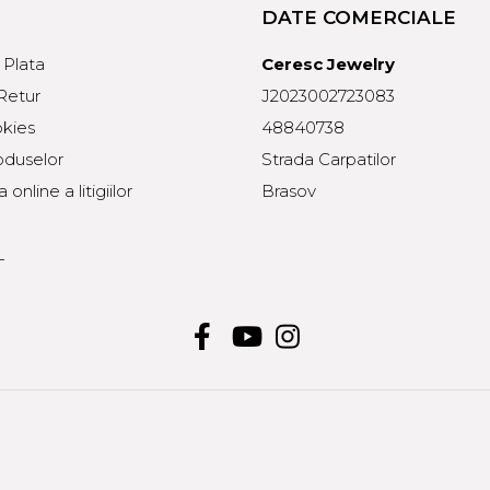
DATE COMERCIALE
Plata
Ceresc Jewelry
 Retur
J2023002723083
okies
48840738
oduselor
Strada Carpatilor
online a litigiilor
Brasov
L