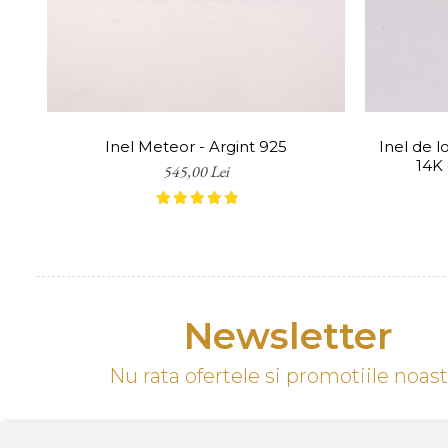
întreținere, curățare, lustruire 
contracost. De asemenea, în cazu
integritatea și aspectul impecabi
Transportul este gratuit pentru 
Notă: Conform OUG 34/2014, biju
Inel Meteor - Argint 925
Inel de 
de ajustare pentru a ne asigura
14K 
545,00 Lei
Newsletter
Nu rata ofertele si promotiile noas