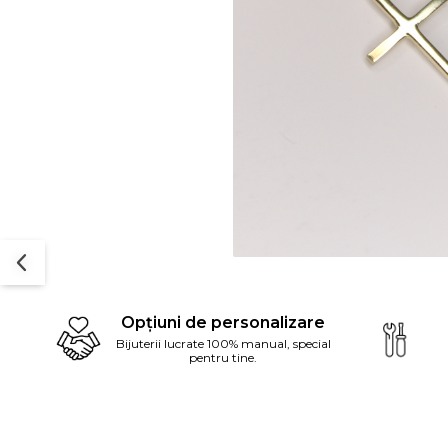
Dist
pe
Opțiuni de personalizare
Fac
Bijuterii lucrate 100% manual, special
pentru tine.