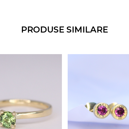
i vă va contacta pentru a confirma detaliile.
ie
ă principală. Fiecare colier vine cu un certificat de ga
PRODUSE SIMILARE
te. Bijuteriile noastre conțin toate mărcile necesare pe
rezenta diferențe minore față de imaginea de prezentar
 sunt realizate cu meticulozitate, garantând un produs d
e
, puteți plasa comanda direct pe site. De asemenea, 
erul nostru sau online, în funcție de preferințele dum
 în funcție de complexitatea personalizării și de dispon
e zile lucrătoare.
re
e perfectă, oferim o garanție extinsă de 3 ani, care inc