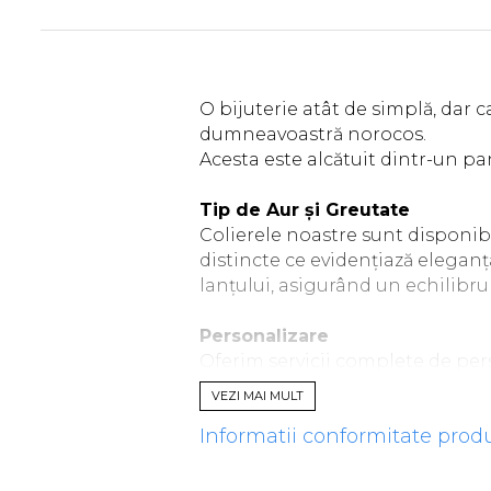
O bijuterie atât de simplă, dar 
dumneavoastră norocos.
Acesta este alcătuit dintr-un pa
Tip de Aur și Greutate
Colierele noastre sunt disponibile
distincte ce evidențiază eleganț
lanțului, asigurând un echilibru 
Personalizare
Oferim servicii complete de per
prețioase, cu specificații variabi
VEZI MAI MULT
colier unic, care reflectă perfec
Informatii conformitate prod
Pentru orice modificare legată d
sau e-mail. Alternativ, la finali