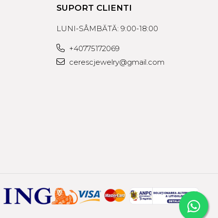
SUPORT CLIENTI
LUNI-SÂMBĂTĂ: 9:00-18:00
+40775172069
cerescjewelry@gmail.com