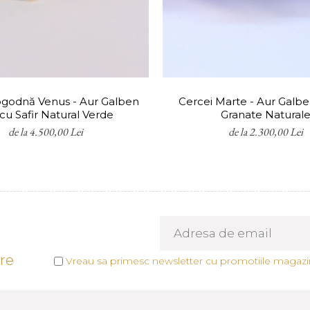
și rodinare. În cazul pierderii accidentale a unei pietre
l ruperii lanțului, asigurăm repararea gratuită prin s
l al bijuteriei.
toate produsele realizate din aur.
teriile realizate la comandă nu pot fi returnate. Tot
logodnă Venus - Aur Galben
Cercei Marte - Aur Galbe
 că bijuteria creată se potrivește perfect.
cu Safir Natural Verde
Granate Natural
de la 4.500,00 Lei
de la 2.300,00 Lei
tre
Vreau sa primesc newsletter cu promotiile magazin