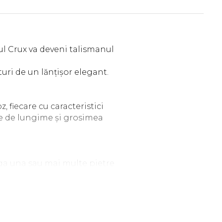
rul Crux va deveni talismanul
uri de un lănțișor elegant.
, fiecare cu caracteristici
ție de lungime și grosimea
uga una sau mai multe pietre
claritate. Astfel, puteți crea un
ți să ne contactați prin WhatsApp
unea Observații cu specificațiile