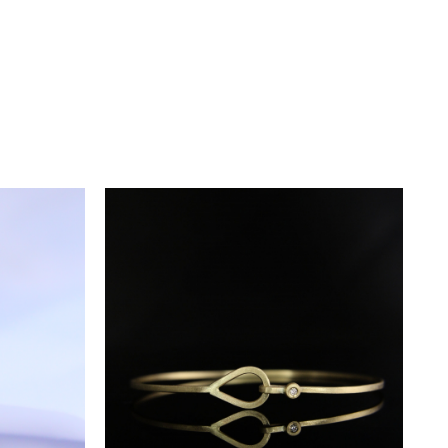
ranție, care atestă autenticitatea
ntru asigurarea conformității și
e. Detaliile fine și
eosebit.
aveți opțiunea de a programa o
neavoastră. Termenul mediu de
ibilitatea materialelor, acesta
lude servicii gratuite de