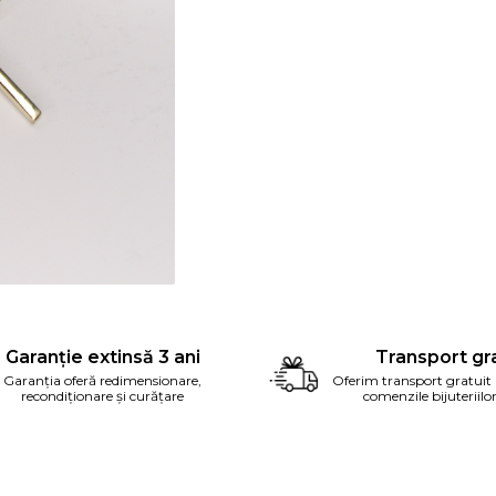
ribuie
ebook
Garanție extinsă 3 ani
Transport gra
Garanția oferă redimensionare,
Oferim transport gratuit
recondiționare și curățare
comenzile bijuteriilo