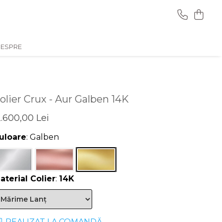
ESPRE
olier Crux - Aur Galben 14K
.600,00 Lei
uloare
: Galben
aterial Colier
:
14K
REALIZAT LA COMANDĂ