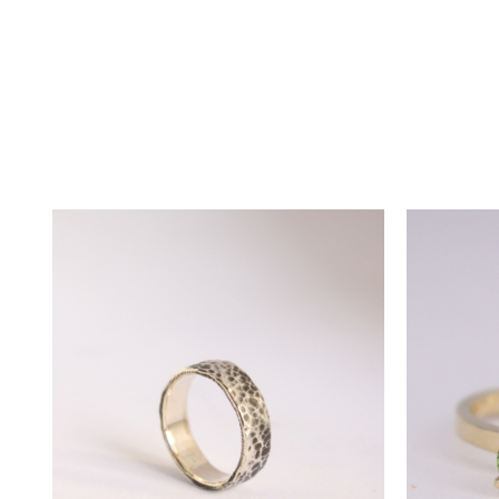
dorite. Unul dintre colegii noștr
Calitate și Certificat de Garanț
Calitatea este prioritatea noastr
și puritatea materialelor folosi
durabilității.
Detalii și Particularități
Colierele, lucrate manual, pot p
caracteristicile fiecărui colier
Comandă și Termen de Livrar
Pentru a comanda colierul dorit
întâlnire de consiliere în ateli
livrare este de 3 săptămâni, dar,
poate fi extins, fără a depăși 30 d
Garanție și Servicii Suplimenta
Pentru a menține colierul în star