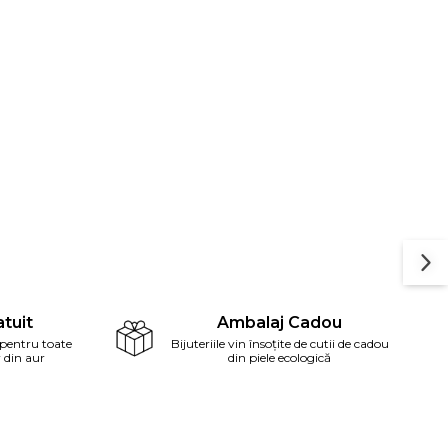
tuit
Ambalaj Cadou
 pentru toate
Bijuteriile vin însoțite de cutii de cadou
r din aur
din piele ecologică