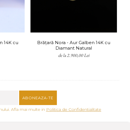
, oferim servicii de remontare
udură, pentru a reda
uși, oferim servicii gratuite
n 14K cu
Brățară Nora - Aur Galben 14K cu
In
e
Diamant Natural
de la 2.900,00 Lei
ului. Afla mai multe in
Politica de Confidentialitate