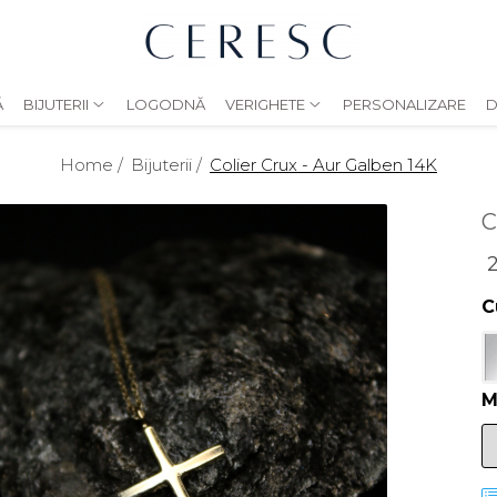
Ă
BIJUTERII
LOGODNĂ
VERIGHETE
PERSONALIZARE
D
Home /
Bijuterii /
Colier Crux - Aur Galben 14K
C
2
C
M