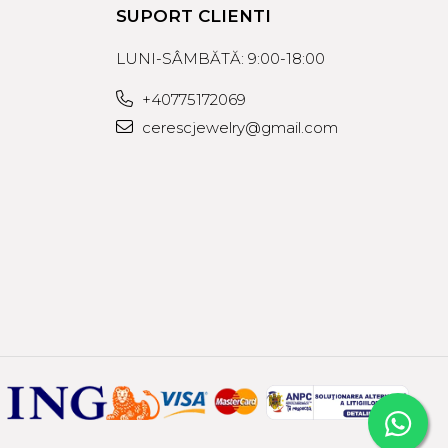
SUPORT CLIENTI
LUNI-SÂMBĂTĂ: 9:00-18:00
+40775172069
cerescjewelry@gmail.com