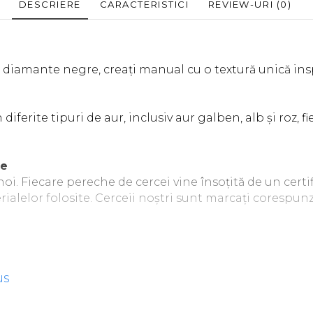
DESCRIERE
CARACTERISTICI
REVIEW-URI
(0)
u diamante negre, creați manual cu o textură unică ins
 diferite tipuri de aur, inclusiv aur galben, alb și roz, f
ie
oi. Fiecare pereche de cercei vine însoțită de un certif
rialelor folosite. Cerceii noștri sunt marcați corespu
mici variații față de imaginea de prezentare, fiecare pie
us
deosebită, perfectă pentru orice ocazie specială.
e