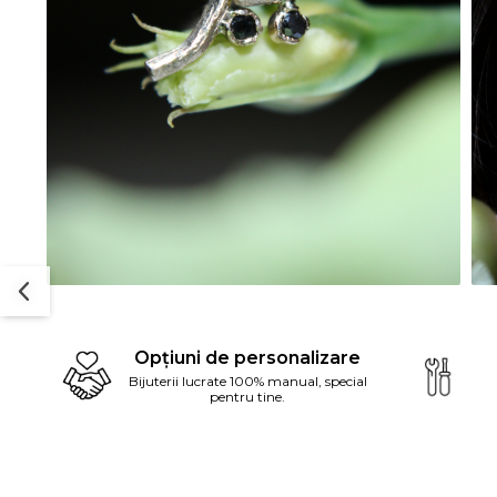
Dist
pe
Opțiuni de personalizare
Fac
Bijuterii lucrate 100% manual, special
pentru tine.