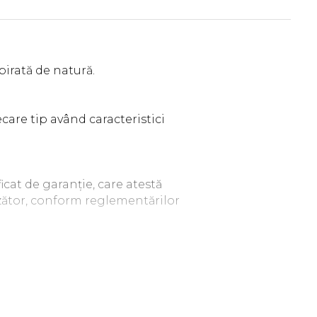
pirată de natură.
iecare tip având caracteristici
icat de garanție, care atestă
nzător, conform reglementărilor
să fiind realizată cu grijă și