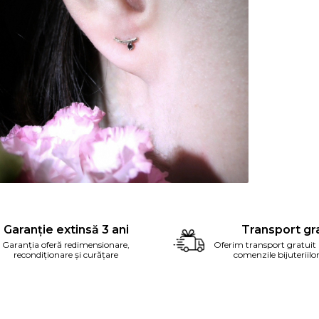
ribuie
ebook
Garanție extinsă 3 ani
Transport gra
Garanția oferă redimensionare,
Oferim transport gratuit
recondiționare și curățare
comenzile bijuteriilo