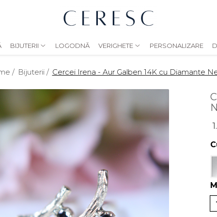
Ă
BIJUTERII
LOGODNĂ
VERIGHETE
PERSONALIZARE
D
me /
Bijuterii /
Cercei Irena - Aur Galben 14K cu Diamante N
C
N
1
C
M