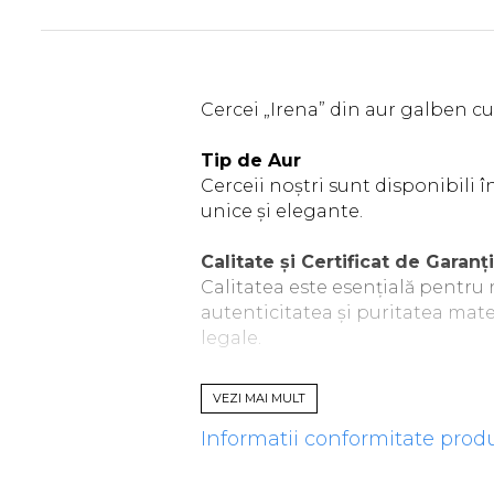
Cercei „Irena” din aur galben c
Tip de Aur
Cerceii noștri sunt disponibili în
unice și elegante.
Calitate și Certificat de Garanț
Calitatea este esențială pentru n
autenticitatea și puritatea mate
legale.
Detalii și Particularități
VEZI MAI MULT
Cerceii, lucrați manual, pot avea 
Informatii conformitate prod
precizie, garantând o bijuterie 
Comandă și Termen de Livrar