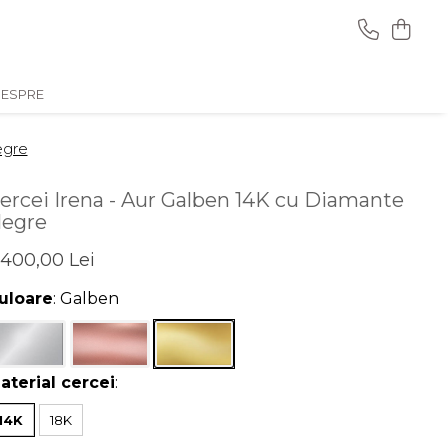
ESPRE
egre
ercei Irena - Aur Galben 14K cu Diamante
egre
.400,00 Lei
uloare
: Galben
aterial cercei
:
14K
18K