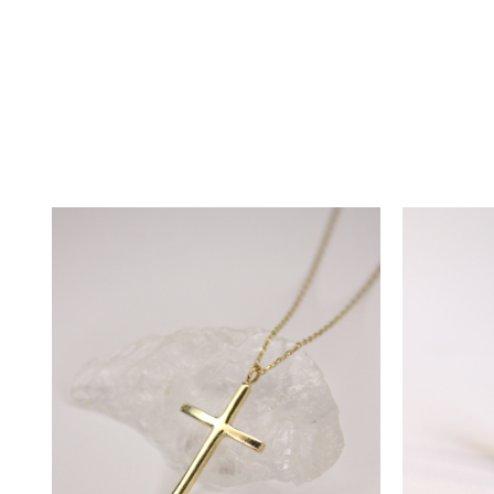
Puteți comanda cerceii direct p
consiliere în atelier sau online
săptămâni, dar poate varia în fun
Garanție și Servicii Suplimenta
Pentru a menține cerceii în star
întreținere, curățare, lustruire 
trimiterii și returnării produsulu
Transportul este gratuit pentru