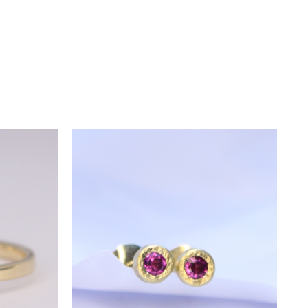
e a programa o sesiune de
 livrare este de aproximativ 3
de zile lucrătoare.
nclude servicii
gratuite
de
rile de transport aferente