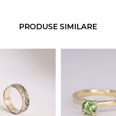
e site-ul nostru. Oferim, de asemenea, posibilitatea d
, în funcție de preferințele dumneavoastră. Termenul de
cție de complexitatea personalizării, fără a depăși 30 
PRODUSE SIMILARE
re
e impecabilă, oferim o garanție extinsă de 3 ani, care i
și rodinare. Clientul va fi responsabil doar pentru costu
i.
 toate produsele din aur.