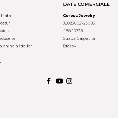
DATE COMERCIALE
Plata
Ceresc Jewelry
 Retur
J2023002723083
okies
48840738
oduselor
Strada Carpatilor
online a litigiilor
Brasov
L