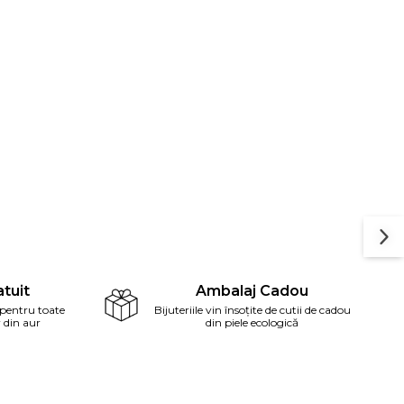
tuit
Ambalaj Cadou
 pentru toate
Bijuteriile vin însoțite de cutii de cadou
r din aur
din piele ecologică