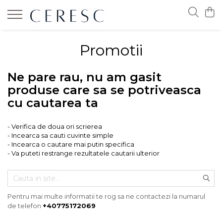
Bijuterii
Verighete
Promotii
Cercei
Verighete clasice
Inele
Verighete organice
Ne pare rau, nu am gasit
Coliere
produse care sa se potriveasca
Brățări
cu cautarea ta
Bijuterii pentru bărbați
- Verifica de doua ori scrierea
Creații Custom
- Incearca sa cauti cuvinte simple
- Incearca o cautare mai putin specifica
- Va puteti restrange rezultatele cautarii ulterior
Pentru mai multe informatii te rog sa ne contactezi la numarul
de telefon
+40775172069