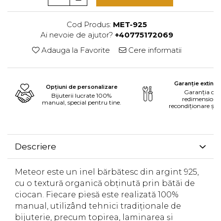
Cod Produs:
MET-925
Ai nevoie de ajutor?
+40775172069
Adauga la Favorite
Cere informatii
Garanție extinsă
Opțiuni de personalizare
Garanția ofe
Bijuterii lucrate 100%
redimensiona
manual, special pentru tine.
recondiționare și 
Descriere
Meteor este un inel bărbătesc din argint 925,
cu o textură organică obținută prin bătăi de
ciocan. Fiecare piesă este realizată 100%
manual, utilizând tehnici tradiționale de
bijuterie, precum topirea, laminarea și